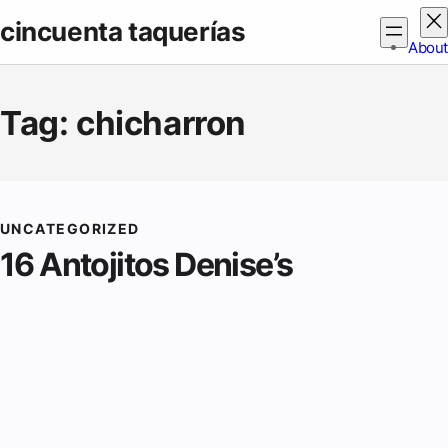
Skip
cincuenta taquerías
to
About
content
Tag:
chicharron
UNCATEGORIZED
16 Antojitos Denise’s